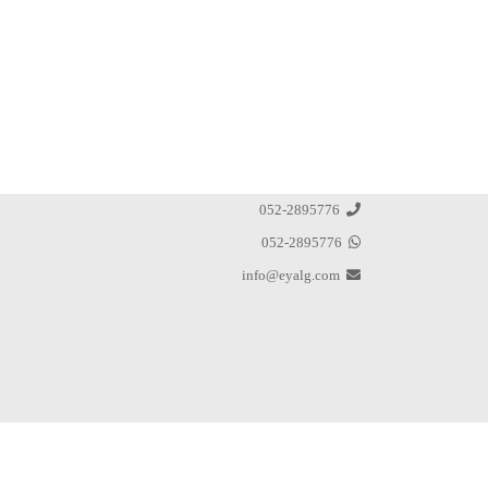
052-2895776
052-2895776
info@eyalg.com