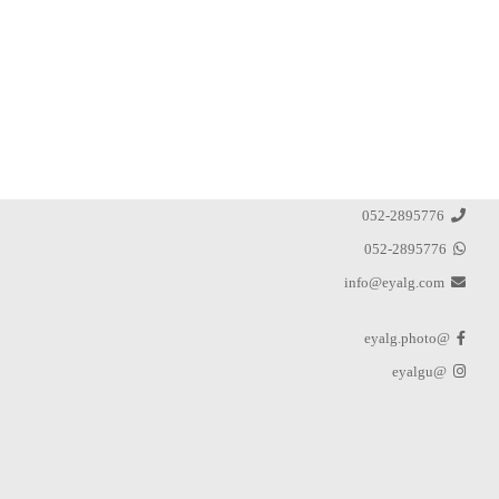
052-2895776
052-2895776
info@eyalg.com
@eyalg.photo
@eyalgu