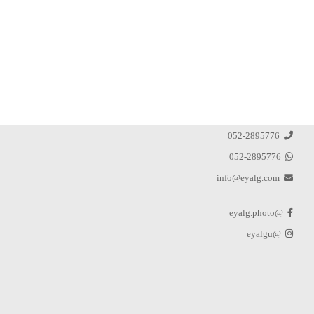
052-2895776
052-2895776
info@eyalg.com
@eyalg.photo
@eyalgu