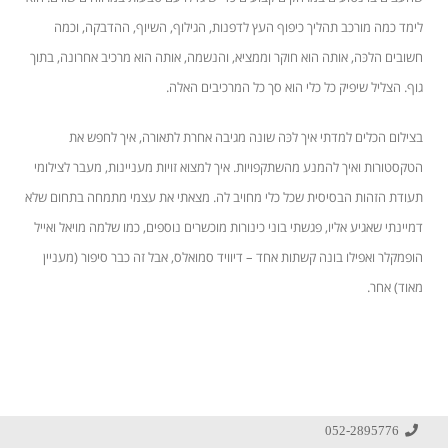
לימד כמה מורכב תהליך כיפוף העץ לדפנות, הגילוף, השיוף, ההדבקה, וכמה
חשובים הלכּה, אותה הוא חוקר וממציא, והנשמה, אותה הוא מרכיב אחרונה, בתוך
גוף. הצליל שיפיק כל כלי הוא סך כל המרכיבים האלה.
בצילום הכלים למדתי איך לכּה שונה מגיבה אחרת לתאורה, איך לחפש את
הטקסטורות ואיך להמנע מהשתקפויות. איך למצוא זויות מעניינות, מעבר לצילומי
תעודת הזהות הבסיסית שכל כלי מחויב לה. מצאתי את עצמי מתמחה בתחום שלא
דמיינתי שאגיע אליו, פגשתי בוני כינורות מוכשרים נוספים, כמו שלמה מויאל ואייל
הופמקלר ואפילו בונה קשתות אחד – דיוויד סמואלס, אבל זה כבר סיפור (מעניין
מאוד) אחר.
052-2895776