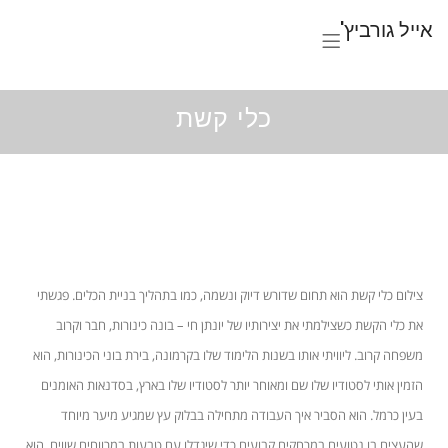
אייל גורביץ'
כלי קשת
צילום כלי קשת הוא תחום שדורש דיוק ונשמה, כמו בתהליך בניית הכלים. פגשתי
את כלי הקשת כשצילמתי את יצירותיו של יונתן חי –
בונה כינורות,
חבר וקרוב
משפחה קרוב. ליוויתי אותו בשנות הלימוד שלו בקרמונה, בירת בוני הכינורות, הוא
הזמין אותי לסטודיו שלו שם ומאוחר יותר לסטודיו שלו בארץ, בסדנאות האומנים
בעין כרמל. הוא הסביר איך העבודה מתחילה בבלוק עץ שמגיע מיער מיוחד
שהעצים בו נטועים במרחקים קבועים כדי שיגדלו עם טבעות במרווחים שווים. הוא